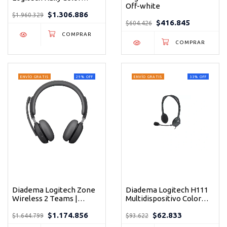
Off-white
Negro
$1.306.886
$1.960.329
$416.845
$604.426
ENVÍO GRATIS
29
%
OFF
ENVÍO GRATIS
33
%
OFF
Diadema Logitech Zone
Diadema Logitech H111
Wireless 2 Teams |
Multidispositivo Color
Cancelación Activa de
Negro
$1.174.856
$62.833
Ruido ANC | Graphite
$1.644.799
$93.622