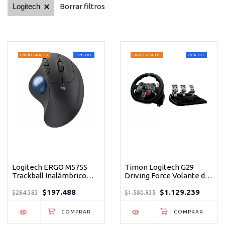
Logitech
Borrar filtros
ENVÍO GRATIS
31
%
OFF
ENVÍO GRATIS
29
%
OFF
Logitech ERGO M575S
Timon Logitech G29
Trackball Inalámbrico
Driving Force Volante de
Ergonómico con Clics
Carreras Premium para
$197.488
$1.129.239
Silenciosos
PS4/PS3/PC con Force
$284.383
$1.580.935
Feedback