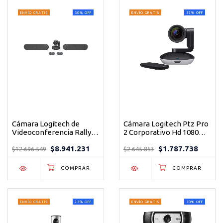
ENVÍO GRATIS
30
%
OFF
ENVÍO GRATIS
32
%
OFF
Cámara Logitech de
Cámara Logitech Ptz Pro
Videoconferencia Rally
2 Corporativo Hd 1080
Plus Color Negro
Color Negro
$8.941.231
$1.787.738
$12.696.549
$2.645.853
ENVÍO GRATIS
23
%
OFF
ENVÍO GRATIS
30
%
OFF