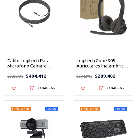
Cable Logitech Para
Logitech Zone 305
Microfono Camara
Auriculares Inalámbricos
Meetup Color Negro
Bluetooth para Trabajo
$404.412
$289.402
Híbrido con Certificación
$525.736
$384.905
Teams
ENVÍO GRATIS
30
%
OFF
ENVÍO GRATIS
32
%
OFF