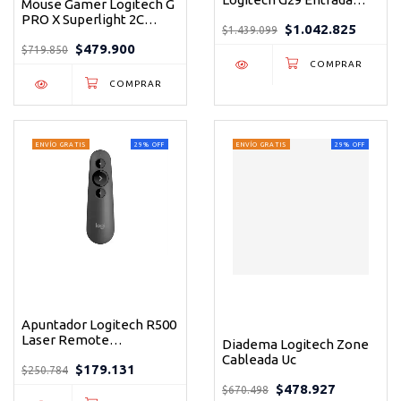
Mouse Gamer Logitech G
Usb, con Compatibilidad,
PRO X Superlight 2C
$1.042.825
Negro
$1.439.099
Inalámbrico Negro HERO
$479.900
2 44000 DPI LIGHTSPEED
$719.850
ENVÍO GRATIS
29
%
OFF
ENVÍO GRATIS
29
%
OFF
Apuntador Logitech R500
Laser Remote
Diadema Logitech Zone
Inalámbrico Graphite
Cableada Uc
$179.131
para Presentaciones
$250.784
$478.927
$670.498