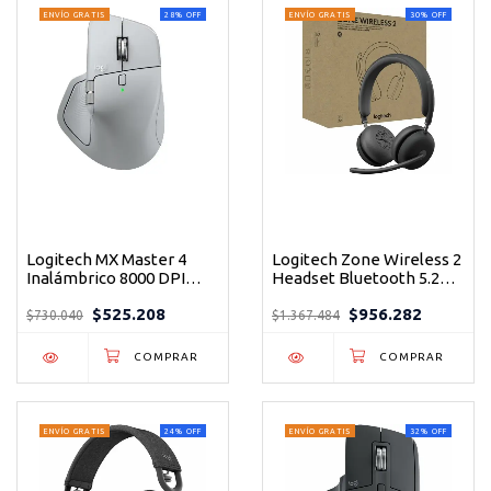
ENVÍO GRATIS
28
%
OFF
ENVÍO GRATIS
30
%
OFF
Logitech MX Master 4
Logitech Zone Wireless 2
Inalámbrico 8000 DPI
Headset Bluetooth 5.2
Bluetooth Gris Pálido - El
ANC Híbrida Gris -
$525.208
$956.282
mouse ergonómico
Concentración total en
$730.040
$1.367.484
definitivo para
cada llamada
productividad
ENVÍO GRATIS
24
%
OFF
ENVÍO GRATIS
32
%
OFF