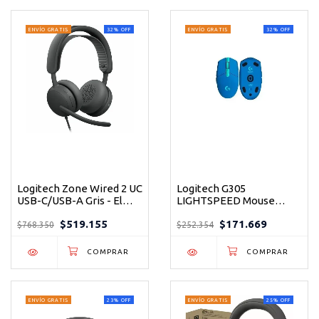
ENVÍO GRATIS
32
%
OFF
ENVÍO GRATIS
32
%
OFF
Logitech Zone Wired 2 UC
Logitech G305
USB-C/USB-A Gris - El
LIGHTSPEED Mouse
headset profesional que
Gaming Inalámbrico
$519.155
$171.669
elimina el ruido y
12000 DPI Azul
$768.350
$252.354
potencia tu productividad
ENVÍO GRATIS
23
%
OFF
ENVÍO GRATIS
25
%
OFF