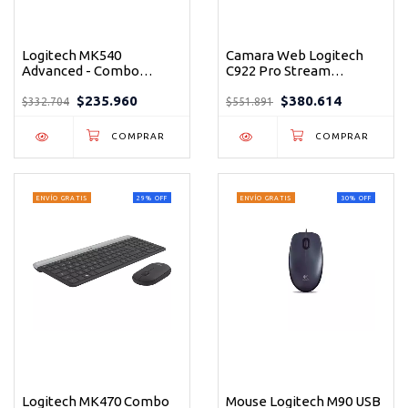
Logitech MK540
Camara Web Logitech
Advanced - Combo
C922 Pro Stream
Teclado y Mouse
Webcam Full HD 1080p -
$235.960
$380.614
Inalámbrico Premium
Cámara Web Premium
$332.704
$551.891
para Trabajo Confortable
para Streaming y Video
ENVÍO GRATIS
29
%
OFF
ENVÍO GRATIS
30
%
OFF
Logitech MK470 Combo
Mouse Logitech M90 USB