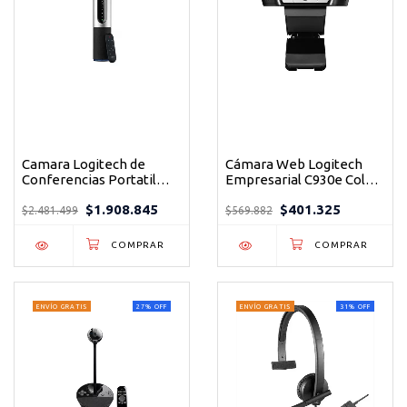
Camara Logitech de
Cámara Web Logitech
Conferencias Portatil
Empresarial C930e Color
Manos Libre Color Negro
Negro
$1.908.845
$401.325
$2.481.499
$569.882
ENVÍO GRATIS
27
%
OFF
ENVÍO GRATIS
31
%
OFF