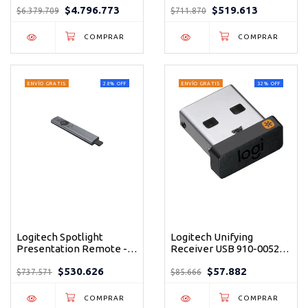
$4.796.773
$519.613
Profesional Ultra HD con
Gaming Inalámbrico
$6.379.709
$711.870
Zoom 15x
Ultraligero 60g con
Sensor HERO 2
ENVÍO GRATIS
28
%
OFF
ENVÍO GRATIS
32
%
OFF
Logitech Spotlight
Logitech Unifying
Presentation Remote -
Receiver USB 910-005235
Control Inalámbrico
- Conecta Hasta 6
$530.626
$57.882
Profesional
Dispositivos
$737.571
$85.666