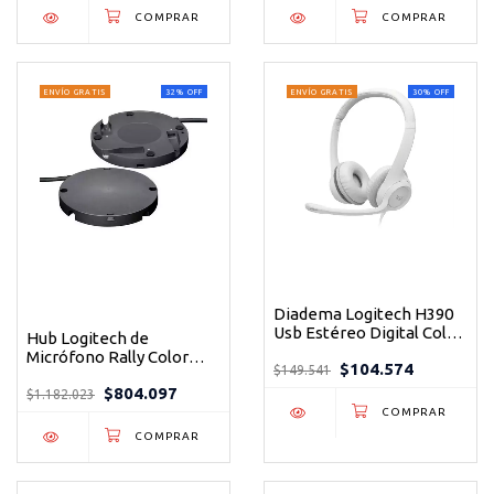
ENVÍO GRATIS
32
%
OFF
ENVÍO GRATIS
30
%
OFF
Diadema Logitech H390
Usb Estéreo Digital Color
Hub Logitech de
Negro
Micrófono Rally Color
$104.574
$149.541
Negro
$804.097
$1.182.023