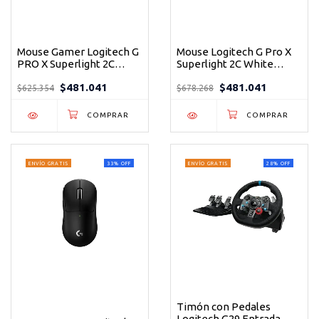
Mouse Gamer Logitech G
Mouse Logitech G Pro X
PRO X Superlight 2C
Superlight 2C White
Inalámbrico Rosa
Inalámbrico Gaming 60g
$481.041
$481.041
Ultraligero
HERO 2
$625.354
$678.268
ENVÍO GRATIS
33
%
OFF
ENVÍO GRATIS
28
%
OFF
Timón con Pedales
Logitech G29 Entrada