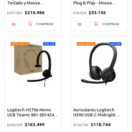
Teclado y Mouse
Plug & Play - Mouse
Inalámbrico Slim - Diseño
Óptico Ergonómico para
$210.986
$55.143
Silencioso y Minimalista
PC y Laptop
$297.491
$78.304
ENVÍO GRATIS
32
%
OFF
ENVÍO GRATIS
24
%
OFF
Logitech H570e Mono
Auriculares Logitech
USB Teams 981-001424
H390 USB-C Midnight
Negro - Auricular
Black 197g Estéreo
$163.499
$118.744
profesional certificado
Digital - Audífonos con
$238.709
$156.743
para Microsoft Teams
micrófono para trabajo y