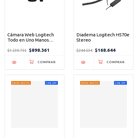
Cámara Web Logitech
Diadema Logitech H570e
Todo en Uno Manos
Stereo
Libres Color Negro
$898.361
$168.644
$1.230.755
$244.534
ENVÍO GRATIS
26
%
OFF
ENVÍO GRATIS
26
%
OFF