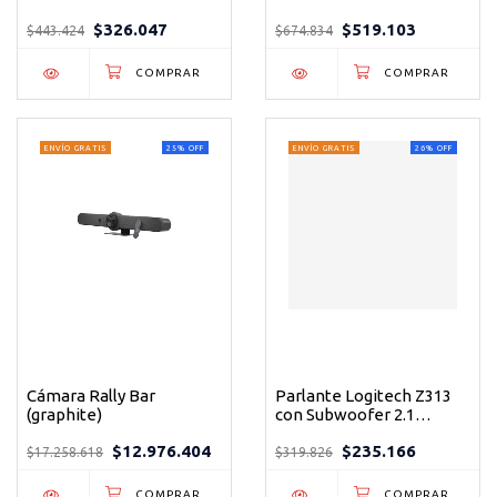
Para Group Color Negro
Para Group Color Negro
$326.047
$519.103
$443.424
$674.834
ENVÍO GRATIS
25
%
OFF
ENVÍO GRATIS
26
%
OFF
Cámara Rally Bar
Parlante Logitech Z313
(graphite)
con Subwoofer 2.1
Potencia 25w Color
$12.976.404
$235.166
Negro
$17.258.618
$319.826