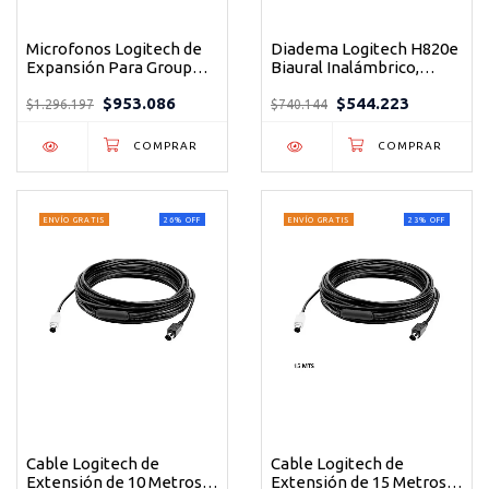
Microfonos Logitech de
Diadema Logitech H820e
Expansión Para Group
Biaural Inalámbrico,
Color Negro
Receptor Usb,
$953.086
$544.223
Compatible Win-mac,
$1.296.197
$740.144
Controles Integrados,
Color Negro
ENVÍO GRATIS
26
%
OFF
ENVÍO GRATIS
23
%
OFF
Cable Logitech de
Cable Logitech de
Extensión de 10 Metros
Extensión de 15 Metros