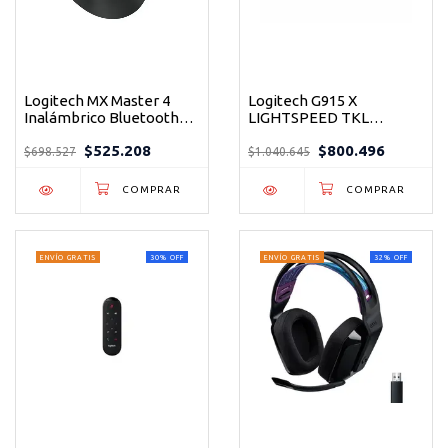
Logitech MX Master 4
Logitech G915 X
Inalámbrico Bluetooth
LIGHTSPEED TKL
8000 DPI Grafito - El
Teclado Gaming
$525.208
$800.496
mouse profesional que
Inalámbrico Mecánico
$698.527
$1.040.645
transforma tu forma de
Blanco
trabajar
ENVÍO GRATIS
30
%
OFF
ENVÍO GRATIS
32
%
OFF