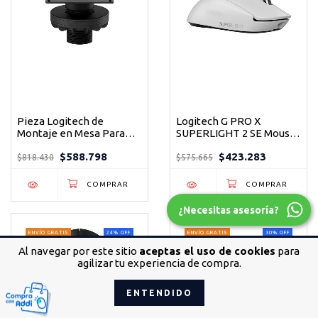
Pieza Logitech de
Logitech G PRO X
Montaje en Mesa Para
SUPERLIGHT 2 SE Mouse
Tap Color Negro
Inalámbrico Gaming
$588.798
$423.283
Blanco - El arma secreta
$818.430
$575.665
de los campeones
¿Necesitas asesoría?
ENVÍO GRATIS
24
%
OFF
ENVÍO GRATIS
30
%
OFF
Al navegar por este sitio
aceptas el uso de cookies
para
agilizar tu experiencia de compra.
ENTENDIDO