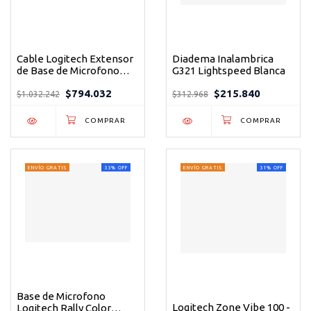
Cable Logitech Extensor
Diadema Inalambrica
de Base de Microfono
G321 Lightspeed Blanca
Rally
$794.032
$215.840
$1.032.242
$312.968
ENVÍO GRATIS
33
%
OFF
ENVÍO GRATIS
31
%
OFF
Base de Microfono
Logitech Zone Vibe 100 -
Logitech Rally Color