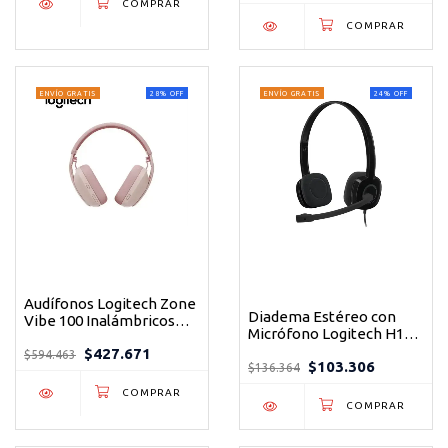
ENVÍO GRATIS
28
%
OFF
ENVÍO GRATIS
24
%
OFF
Audífonos Logitech Zone
Diadema Estéreo con
Vibe 100 Inalámbricos
Micrófono Logitech H151
Bluetooth Rose con
Negro
$427.671
Micrófono
$594.463
$103.306
$136.364