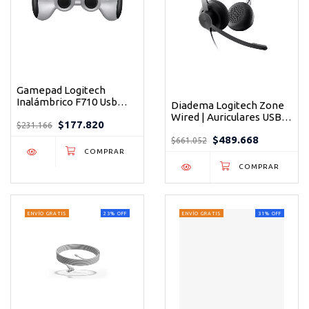
Gamepad Logitech
Inalámbrico F710 Usb
Diadema Logitech Zone
Compatible Pc Android
Wired | Auriculares USB
$177.820
Tv Color Silver
$231.166
para Oficina y
$489.668
Videoconferencias |
$661.052
Negro
ENVÍO GRATIS
23
%
OFF
ENVÍO GRATIS
31
%
OFF