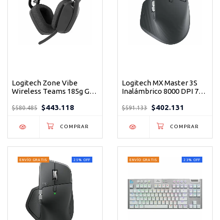
Logitech Zone Vibe
Logitech MX Master 3S
Wireless Teams 185g Gris
Inalámbrico 8000 DPI 7
- Auriculares
Botones Grafito - El
$443.118
$402.131
inalámbricos certificados
mouse ergonómico que
$580.485
$591.133
para reuniones
transforma tu
profesionales
productividad
ENVÍO GRATIS
25
%
OFF
ENVÍO GRATIS
23
%
OFF