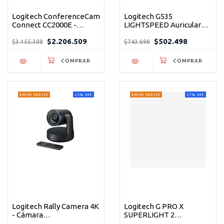
Logitech ConferenceCam
Logitech G535
Connect CC2000E -
LIGHTSPEED Auriculares
Cámara
Gaming Inalámbricos
$2.206.509
$502.498
Videoconferencia
Ultraligeros 33h
$3.155.308
$743.698
Portátil Full HD con
Autonomía
Zoom 4x
ENVÍO GRATIS
25
%
OFF
ENVÍO GRATIS
27
%
OFF
Logitech Rally Camera 4K
Logitech G PRO X
- Cámara
SUPERLIGHT 2
Videoconferencia
LIGHTSPEED - Mouse