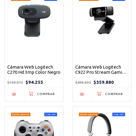
Cámara Web Logitech
Cámara Web Logitech
C270 Hd 3mp Color Negro
C922 Pro Stream Gaming
Color Negro
$94.255
$359.880
$130.072
$496.635
ENVÍO GRATIS
23
%
OFF
ENVÍO GRATIS
26
%
OFF