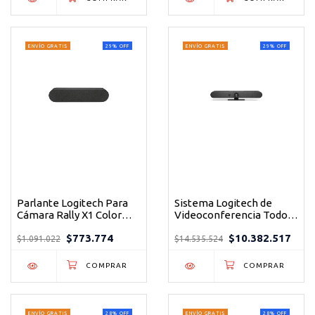
ENVÍO GRATIS
29
%
OFF
ENVÍO GRATIS
29
%
OFF
Parlante Logitech Para
Sistema Logitech de
Cámara Rally X1 Color
Videoconferencia Todo
Negro
en Uno Color Negro
$773.774
$10.382.517
$1.091.022
$14.535.524
ENVÍO GRATIS
28
%
OFF
ENVÍO GRATIS
28
%
OFF