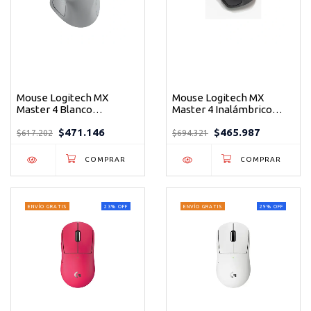
Mouse Logitech MX
Mouse Logitech MX
Master 4 Blanco
Master 4 Inalámbrico
Inalámbrico
Bluetooth Logi Bolt 8000
$471.146
$465.987
DPI Graphite
$617.202
$694.321
ENVÍO GRATIS
23
%
OFF
ENVÍO GRATIS
29
%
OFF