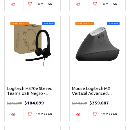
reuniones sin
complicaciones
ENVÍO GRATIS
33
%
OFF
ENVÍO GRATIS
30
%
OFF
Logitech H570e Stereo
Mouse Logitech MX
Teams USB Negro -
Vertical Advanced
Auricular profesional
Ergonomic Grafito - El
$184.899
$359.887
certificado para
mouse que cuida tu
$275.500
$514.639
reuniones sin
muñeca mientras
interrupciones
trabajas