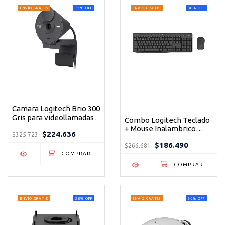
ENVÍO GRATIS
31
%
OFF
ENVÍO GRATIS
30
%
OFF
Camara Logitech Brio 300
Gris para videollamadas .
Combo Logitech Teclado
+ Mouse Inalambrico
$224.636
$325.723
Mk370
$186.490
$266.681
ENVÍO GRATIS
28
%
OFF
ENVÍO GRATIS
26
%
OFF