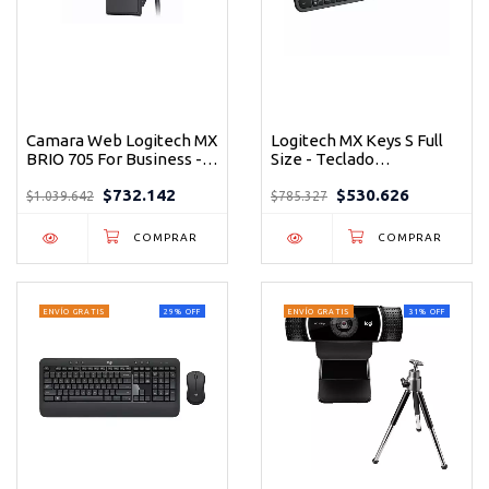
Camara Web Logitech MX
Logitech MX Keys S Full
BRIO 705 For Business -
Size - Teclado
Cámara Web 4K
Inalámbrico Premium
$732.142
$530.626
Profesional con IA para
con Retroiluminación
$1.039.642
$785.327
Videollamadas
Inteligente
ENVÍO GRATIS
29
%
OFF
ENVÍO GRATIS
31
%
OFF