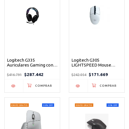
Logitech G335
Logitech G305
Auriculares Gaming con
LIGHTSPEED Mouse
Cable - Ultraligeros y
Gaming Inalámbrico
$287.442
$171.669
Ajustables con Micrófono
12000 DPI Blanco
$416.791
$242.054
ENVÍO GRATIS
24
%
OFF
ENVÍO GRATIS
33
%
OFF