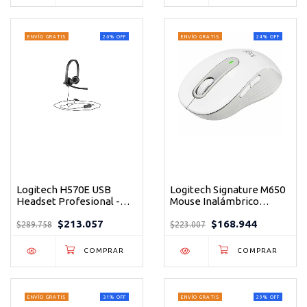
ENVÍO GRATIS
26
%
OFF
ENVÍO GRATIS
24
%
OFF
Logitech H570E USB
Logitech Signature M650
Headset Profesional -
Mouse Inalámbrico
Auriculares con
Ergonómico con
$213.057
$168.944
Micrófono para Llamadas
SmartWheel para Mayor
$289.758
$223.007
Claras
Productividad
ENVÍO GRATIS
31
%
OFF
ENVÍO GRATIS
29
%
OFF