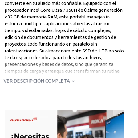
convierte en tu aliado más confiable. Equipado con el
procesador Intel Core Ultra 7 358H de última generación
y 32 GB de memoria RAM, este portátil maneja sin
esfuerzo múltiples aplicaciones abiertas al mismo
tiempo: videollamadas, hojas de cálculo complejas,
edición de documentos y herramientas de gestión de
proyectos, todo funcionando en paralelo sin
ralentizaciones. Su almacenamiento SSD de 1 TB no solo
te da espacio de sobra para todos tus archivos,
presentaciones y bases de datos, sino que garantiza
tiempos de carga y arranque que transforman tu rutina
de trabajo en una experiencia verdaderamente fluida.
VER DESCRIPCIÓN COMPLETA
Diseñado para profesionales que se mueven
constantemente, el Asus ExpertBook 14 notebook
combina un chasis resistente con un peso que apenas se
siente en tu mochila. Su pantalla de 14 pulgadas ofrece
imágenes nítidas y colores precisos, perfecta para
revisar informes, preparar presentaciones de alto
impacto o participar en reuniones virtuales con total
claridad visual. Si buscas el mejor laptop ultraligero con