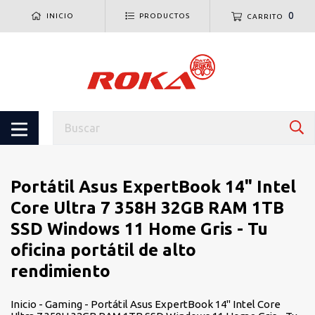
0
INICIO
PRODUCTOS
CARRITO
Portátil Asus ExpertBook 14" Intel
Core Ultra 7 358H 32GB RAM 1TB
SSD Windows 11 Home Gris - Tu
oficina portátil de alto
rendimiento
Inicio
-
Gaming
-
Portátil Asus ExpertBook 14" Intel Core