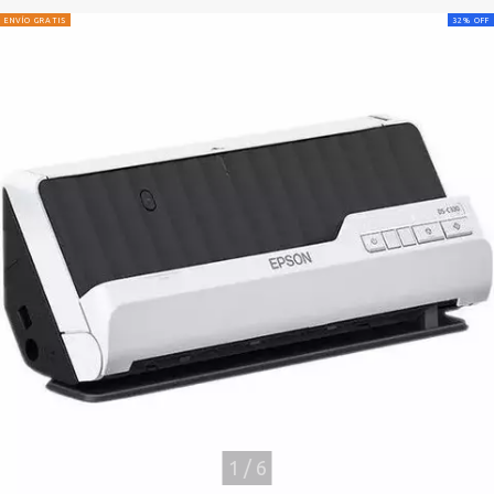
ENVÍO GRATIS
32
%
OFF
1
/
6