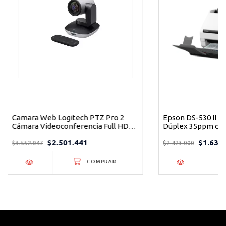
Modo de escaneo color/escala de grises/monocromo
Formatos de salida: PDF, JPEG, TIFF
Ciclo diario recomendado: 3000 páginas
Camara Web Logitech PTZ Pro 2
Epson DS-530 II E
Cámara Videoconferencia Full HD
Dúplex 35ppm con
1080p con Zoom 10x
Automático para O
$2.501.441
$1.637
$3.552.047
$2.423.000