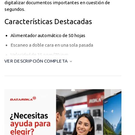
digitalizar documentos importantes en cuestión de
segundos.
Características Destacadas
Alimentador automático de 50 hojas
Escaneo a doble cara en una sola pasada
Velocidad de 35 ppm/70 ipm
VER DESCRIPCIÓN COMPLETA
Compatible con Windows y Mac OS
Digitalización Sin Complicaciones
El software intuitivo incluido te permite escanear
directamente a la nube, email o carpetas locales. La
tecnología de mejora de imagen automática asegura
documentos nítidos y legibles en cada escaneo.
Diseño Compacto y Eficiente