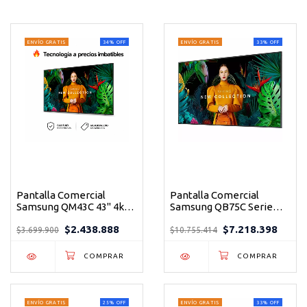
ENVÍO GRATIS
34
%
OFF
ENVÍO GRATIS
33
%
OFF
Pantalla Comercial
Pantalla Comercial
Samsung QM43C 43" 4k
Samsung QB75C Serie
UHD para tu empresa o
QBC 75" 4kUHD Ultra
$2.438.888
$7.218.398
punto de venta de alto
Delgada para
$3.699.900
$10.755.414
tráfico
Señalización Digital
ENVÍO GRATIS
25
%
OFF
ENVÍO GRATIS
33
%
OFF