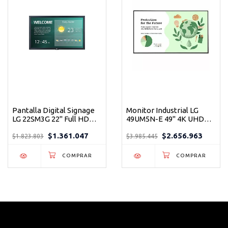
Pantalla Digital Signage
Monitor Industrial LG
LG 22SM3G 22" Full HD
49UM5N-E 49" 4K UHD
WebOS para Empresas,
500 Nit con WebOS
$1.361.047
$2.656.963
Colegios y espacios
Integrado
$1.823.803
$3.985.445
comerciales.