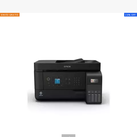
ENVÍO GRATIS
28
%
OFF