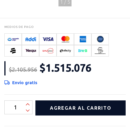
1
/
5
MEDIOS DE PAGO
$1.515.076
$2.105.956
Envío gratis