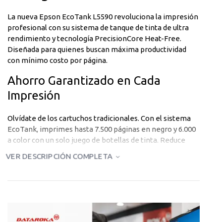
La nueva Epson EcoTank L5590 revoluciona la impresión
profesional con su sistema de tanque de tinta de ultra
rendimiento y tecnología PrecisionCore Heat-Free.
Diseñada para quienes buscan máxima productividad
con mínimo costo por página.
Ahorro Garantizado en Cada
Impresión
Olvídate de los cartuchos tradicionales. Con el sistema
EcoTank, imprimes hasta 7.500 páginas en negro y 6.000
a color con un solo juego de botellas de tinta. Reduce
hasta 90% tus costos de impresión.
VER DESCRIPCIÓN COMPLETA
Conectividad Total para tu Equipo
Imprime desde cualquier dispositivo gracias a su
conectividad WiFi, Ethernet y compatibilidad con Epson
Smart Panel. Comparte la impresora fácilmente en red y