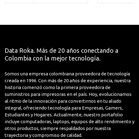
Capacidad de
Impresión a
Color
Color
Capacidad
Estándar de
100 Hojas
Medios de
Entrada
Data Roka. Más de 20 años conectando a
Colombia con la mejor tecnología.
Capacidad
Estándar de
30 Hojas
Somos una empresa colombiana proveedora de tecnología
Medios de
creada en 1996. Con más de 20 años de experiencia, nuestra
Salida
historia comenzó como la primera proveedora de
suministros para impresoras en el país. Hoy, evolucionamos
Color de copia
Color
al ritmo de la innovación para convertirnos en tu aliado
integral, ofreciendo tecnología para Empresas, Gamers,
Color de
Color
Estudiantes y Hogares. Actualmente, nuestro portafolio
escaneo
incluye computadoras, laptops, equipos de alto rendimiento y
otros productos, siempre respaldados por nuestra
Color de Tinta
Azul ciánico
trayectoria y compromiso de calidad.