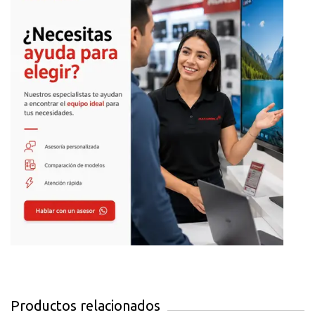
automatiza tareas con su alimentador automático de 30
hojas.
Calidad Profesional Garantizada
Obtén documentos con calidad láser gracias a su
resolución de 4800 x 1200 dpi y tecnología PrecisionCore.
Impresión automática a doble cara para mayor ahorro de
papel.
Propuesta de Valor
Sistema de tinta continua original con el menor costo
por página del mercado y conectividad total para
máxima productividad empresarial
Características Principales
Sistema de tinta continua original EcoTank
Imprime hasta 7.500 páginas en negro y 6.000 a color
Productos relacionados