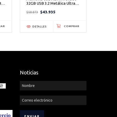
B
32GB USB 3.2 Metálica Ultra
DataTrav
Resistente
USB 3.2 d
$43.935
$
$58.873
$86.834
DETALLES
DETAL
Noticias