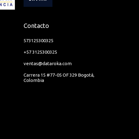
Contacto
573125300325
+57 3125300325
ventas@dataroka.com
Carrera 15 #77-05 OF 329 Bogotá,
Colombia