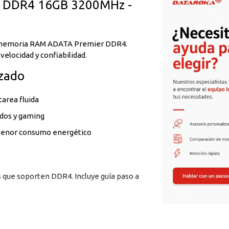
 DDR4 16GB 3200MHz -
la memoria RAM ADATA Premier DDR4.
elocidad y confiabilidad.
izado
area fluida
ados y gaming
menor consumo energético
s que soporten DDR4. Incluye guía paso a