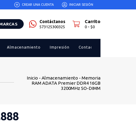
CREAR UNA CUENTA
INICIAR SESIÓN
Carrito
Contáctanos
 MARCAS
-
573125300325
0
$0
Almacenamiento
Impresión
Contacto
Inicio
-
Almacenamiento
-
Memoria
RAM ADATA Premier DDR4 16GB
3200MHz SO-DIMM
.888