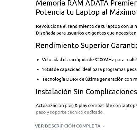
Memoria RAM ADATA Premier
Potencia tu Laptop al Máximo
Revoluciona el rendimiento de tu laptop con 
Diseñada para usuarios exigentes que necesitan v
Rendimiento Superior Garant
Velocidad ultrarrápida de 3200MHz para multit
16GB de capacidad ideal para programas pes
Tecnología DDR4 de última generación con 
Instalación Sin Complicaciones
Actualización plug & play compatible con laptop
paso y soporte técnico dedicado.
Calidad y Durabilidad ADATA
VER DESCRIPCIÓN COMPLETA