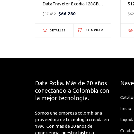
NVMe -
DataTraveler Exodia 128GB
51
Control de calidad certificado
USB 3.2 de Alta Velocidad
PC
$66.280
Ex
$97.432
$62
Soporte técnico incluido
Especificaciones Técnicas
DETALLES
Característica
Detalle
China Restriction of Hazard
Cumplimiento
Restriction of Hazardous Su
Ambiental
Electronic Equipment Direc
Data Roka. Más de 20 años
Nave
Dirección del
conectando a Colombia con
Sitio Web del
http://www.adata.com
la mejor tecnología.
Fabricante
Catálo
Inicio
Dispositivo
Somos una empresa colombiana
Portátil
Compatible
proveedora de tecnología creada en
Liquid
1996. Con más de 20 años de
Estándar de
Celula
experiencia, nuestra historia
DDR4-3200/PC4-25600