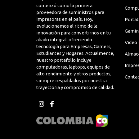
Memoria
comenzó como la primera
Compu
proveedora de suministros para
Fabricante
ADATA Technology Co., Ltd
impresoras en el país. Hoy,
Portát
evolucionamos al ritmo de la
Factor de
Gamin
SoDIMM
innovación para convertirnos en tu
forma
aliado integral, ofreciendo
Video
tecnología para Empresas, Gamers,
Línea de
Premier
Estudiantes y Hogares. Actualmente,
Almac
Producto
nuestro portafolio incluye
Impre
computadoras, laptops, equipos de
Modelo de
AD4S320016G22-SGN
alto rendimiento y otros productos,
Producto
Conta
siempre respaldados por nuestra
trayectoria y compromiso de calidad.
Nombre del
Módulo de memoria Premi
Producto
Nombre de
Adata
Marca
Número de
1 x 16GB
Módulos