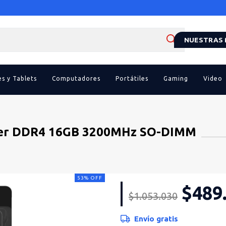
NUESTRAS
es y Tablets
Computadores
Portátiles
Gaming
Video
er DDR4 16GB 3200MHz SO-DIMM
53
%
OFF
$489
$1.053.030
Envío gratis