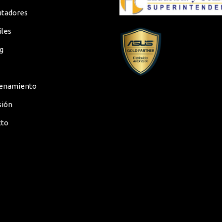
tadores
iles
g
enamiento
sión
cto
er DDR4 3200 SO-DIMM