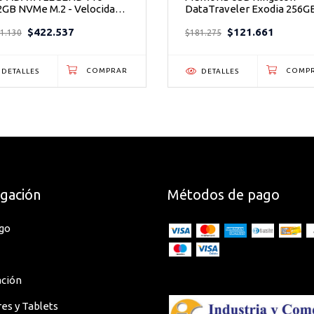
2GB NVMe M.2 - Velocidad
DataTraveler Exodia 256G
Ie Gen3 para Creativos
USB 3.2 Gen 1
$422.537
$121.661
igentes
1.130
$181.275
DETALLES
DETALLES
ous Substances (China RoHS),
bstances (RoHS), Waste Electrical and
tive (WEEE)
gación
Métodos de pago
go
ación
res y Tablets