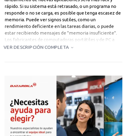
rápido. Si su sistema está retrasado, o un programa no
responde o no se carga, es posible que tenga escasez de
memoria. Puede ver signos sutiles, como un
rendimiento deficiente en las tareas diarias, o puede
estar recibiendo mensajes de "memoria insuficiente".
Los fabricantes de computadoras portátiles y de PC a
menudo incluyen módulos de memoria estándar de baja
VER DESCRIPCIÓN COMPLETA
capacidad para reducir el costo, lo que significa que
incluso las computadoras nuevas pueden necesitar
actualizaciones de memoria desde el principio. Dos
opciones: quitar y reemplazar estos módulos de menor
capacidad existentes, o llenar ranuras de memoria
desocupadas.
Especificaciones Técnicas
Característica
Detalle
Altura del Paquete de Envío
0.6