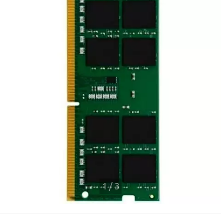
1
/
3