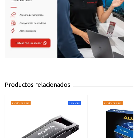
Anchura del Paquete de Envío
0.775
Cantidad de Pines
0
Capacidad Total Gb
8.00
Capacidad Total Mb
0.00
Color
VERDE
Condición
NUEVO
Es Gamer
NO
Productos relacionados
Es Kit
NO
ENVÍO GRATIS
28
%
OFF
ENVÍO GRATIS
Formato de Memoria
SODIMM
Largo del Paquete de Envío
0.925
Latencia Cas
N/A