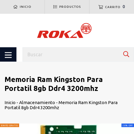
0
INICIO
PRODUCTOS
CARRITO
Memoria Ram Kingston Para
Portatil 8gb Ddr4 3200mhz
Inicio
-
Almacenamiento
-
Memoria Ram Kingston Para
Portatil 8gb Ddr4 3200mhz
ENVÍO GRATIS
28
%
OFF