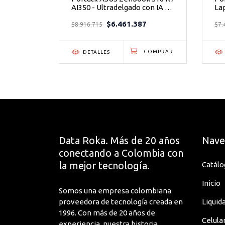
 RTX
AI350 - Ultradelgado con IA y
Lap
Teclado español. Teclado Retroiluminado
pantalla OLED 3K de 16
Po
8
$6.461.387
pulgadas
Pr
$8.916.715
$7.
Batería:
Batería de 3 celdas, 41 Wh (integrada)
DETALLES
SE EMITE FACTURA LEGAL DE VENTA
Una vez realizada la factura no se pueden realiz
cambio de datos, puesto que es facturación elec
que los datos de facturación sean correctos.
Data Roka. Más de 20 años
Nave
conectando a Colombia con
la mejor tecnología.
Catálo
Inicio
Somos una empresa colombiana
proveedora de tecnología creada en
Liquid
1996. Con más de 20 años de
Celula
experiencia, nuestra historia