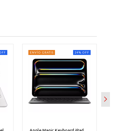
OFF
ENVÍO GRATIS
24
%
OFF
ENVÍO GRA
el
Apple Magic Keyboard iPad
Portátil