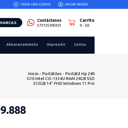
CREAR UNA CUENTA
INICIAR SESIÓN
Carrito
Contáctanos
 MARCAS
-
573125300325
0
$0
Almacenamiento
Impresión
Contacto
Inicio
-
Portátiles
-
Portátil Hp 240
G10 Intel Ci5-1334U RAM 24GB SSD
512GB 14" FHD Windows 11 Pro
99.888