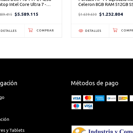
top Intel Core Ultra 7 -
Celeron 8GB RAM 512GB S
tencia IA para
Ultraligera 1.46kg
$5.589.115
$1.232.804
oductividad Profesional
489.415
$1.639.630
DETALLES
DETALLES
ar modificaciones, cambio de factura o
trónica y no admite cambios. Asegurarse
gación
Métodos de pago
go
ación
res y Tablets