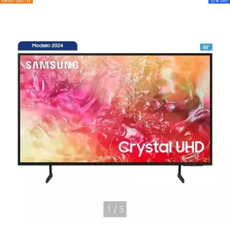
ENVÍO GRATIS
32
%
OFF
1
/
5