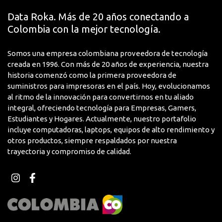
Dirección del Sitio Web
Data Roka. Más de 20 años conectando a
http://www.samsung.com
del Fabricante
Colombia con la mejor tecnología.
Ethernet
Yes
Somos una empresa colombiana proveedora de tecnología
creada en 1996. Con más de 20 años de experiencia, nuestra
Fabricante
Samsung
historia comenzó como la primera proveedora de
suministros para impresoras en el país. Hoy, evolucionamos
Frecuencia de
60 Hz
al ritmo de la innovación para convertirnos en tu aliado
Actualización Estándar
integral, ofreciendo tecnología para Empresas, Gamers,
Estudiantes y Hogares. Actualmente, nuestro portafolio
HDMI
Yes
incluye computadoras, laptops, equipos de alto rendimiento y
otros productos, siempre respaldados por nuestra
Nombre del Producto
Samsung LED TV 50"
trayectoria y compromiso de calidad.
Nombre de Marca
Samsung
Número de entradas
3
HDMI
Número de Parte del
UN50DU7000KXZL