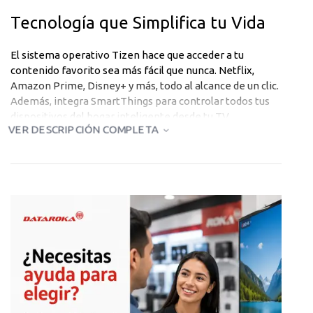
Tecnología que Simplifica tu Vida
El sistema operativo Tizen hace que acceder a tu
contenido favorito sea más fácil que nunca. Netflix,
Amazon Prime, Disney+ y más, todo al alcance de un clic.
Además, integra SmartThings para controlar todos tus
dispositivos del hogar inteligente desde tu TV.
VER DESCRIPCIÓN COMPLETA
Diseño Elegante, Instalación
Simple
Su diseño minimalista en negro pulido complementa
cualquier espacio. La instalación es rápida y sencilla, y
viene con todo lo necesario para empezar a disfrutar
inmediatamente.
Conectividad Total
3 puertos HDMI, conexión WiFi, Bluetooth y puerto USB