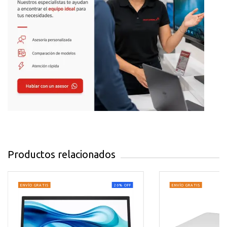
te permiten conectar todos tus dispositivos sin
complicaciones. Compatible con asistentes de voz para
control por comandos de voz.
Propuesta de Valor
Experiencia cinematográfica premium con tecnología
4K Crystal Display y sistema smart intuitivo a un precio
accesible
Características Principales
Pantalla Crystal UHD 50" (3840 x 2160)
Tecnología PurColor para colores vibrantes
Productos relacionados
Procesador Crystal 4K
Sistema operativo Tizen 2023
ENVÍO GRATIS
26
%
OFF
ENVÍO GRATIS
3 puertos HDMI
Conectividad WiFi y Bluetooth