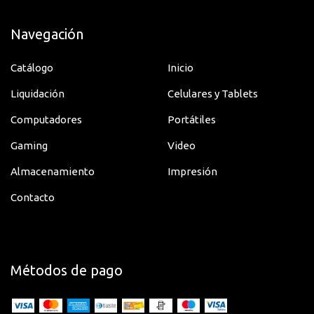
Fabricante
Navegación
Peso (Aproximado)
9.5 kg
Catálogo
Inicio
Profundidad
154 mm
Liquidación
Celulares y Tablets
Red LAN inalámbrica
Yes
Computadores
Portátiles
Resolución Máxima
3840 x 2160
Gaming
Video
Serie del Producto
7000
Almacenamiento
Impresión
Sistema Operativo
Tizen
Contacto
Tipo de Producto
LED-LCD TV
USB
Yes
Métodos de pago