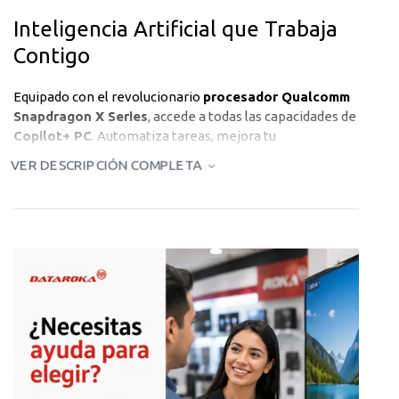
Inteligencia Artificial que Trabaja
Contigo
Equipado con el revolucionario
procesador Qualcomm
Snapdragon X Series
, accede a todas las capacidades de
Copilot+ PC
. Automatiza tareas, mejora tu
productividad y experimenta una nueva forma de
VER DESCRIPCIÓN COMPLETA
trabajar con IA integrada directamente en tu sistema
operativo Windows 11 Home.
Autonomía que Dura Días, No
Horas
Olvídate de buscar enchufes constantemente. La
eficiencia energética del Snapdragon X te brinda
autonomía extendida
que atraviesa jornadas
completas de trabajo sin interrupciones, certificado bajo
estándar
ENERGY STAR 8.0
.