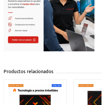
Diseño Premium con Materiales
Innovadores
Su elegante acabado en
Iceland Gray
combina con el
revolucionario
Ceraluminum™
, un material exclusivo
resistente a arañazos, desgaste y huellas dactilares. Tu
laptop mantiene su apariencia impecable día tras día,
certificado bajo
estándar militar US MIL-STD 810H
.
Especificaciones que Importan
Pantalla 14" WUXGA (1920x1200)
con brillo de 400
nits y relación 16:10 para mayor productividad visual
Productos relacionados
16GB RAM LPDDR5X
para multitarea fluida sin
ralentizaciones
ENVÍO GRATIS
54
%
OFF
ENVÍO GRATIS
1TB SSD PCIe NVMe
con velocidades ultrarrápidas
de lectura/escritura
Conectividad completa:
2x USB 4.0 Type-C (40Gbps),