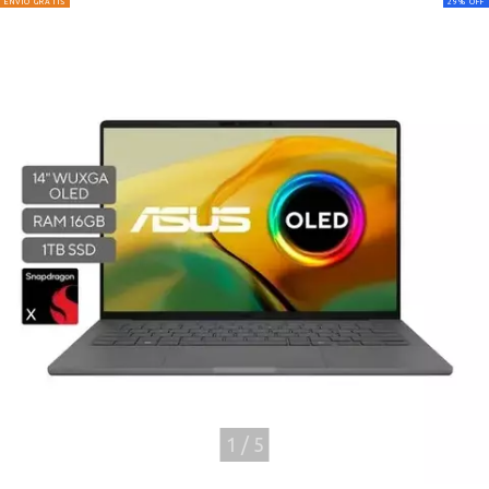
ENVÍO GRATIS
29
%
OFF
1
/
5