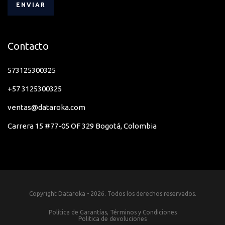
Estándares
Color del
Iceland Gray
Producto
Contacto
Configuración de
Memoria de
1 x 16GB
573125300325
Ranura Instalada
+57 3125300325
Configuración de
ventas@dataroka.com
Memoria
1 x 16GB
Integrada
Carrera 15 #77-05 OF 329 Bogotá, Colombia
Configuración de
Unidad de Estado
1 x 1TB
Sólido
Contenido del
Sleeve
Copyright Dataroka - 2026. Todos los derechos reservados.
paquete
Política de Garantías, Términos y Condiciones
Politica de devoluciones
Detalles del Tipo