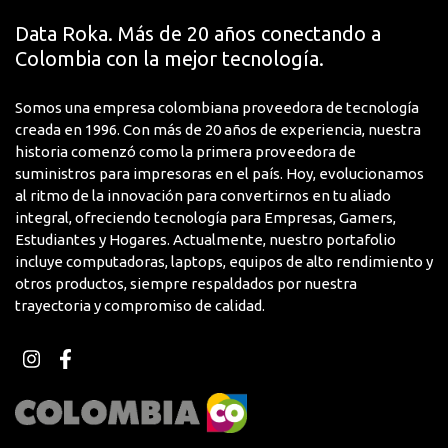
integrada Copilot+ y autonomía extendida, protegido
Data Roka. Más de 20 años conectando a
por materiales militares en diseño premium
Colombia con la mejor tecnología.
ultraportátil
Características Principales
Somos una empresa colombiana proveedora de tecnología
creada en 1996. Con más de 20 años de experiencia, nuestra
Procesador: Qualcomm Snapdragon X Series hasta
historia comenzó como la primera proveedora de
2.97 GHz con 30MB caché
suministros para impresoras en el país. Hoy, evolucionamos
Memoria: 16GB RAM LPDDR5X soldada
al ritmo de la innovación para convertirnos en tu aliado
integral, ofreciendo tecnología para Empresas, Gamers,
Almacenamiento: 1TB SSD PCIe NVMe 4.0 x4
Estudiantes y Hogares. Actualmente, nuestro portafolio
Pantalla: 14 pulgadas WUXGA 1920x1200, 400 nits,
incluye computadoras, laptops, equipos de alto rendimiento y
relación 16:10
otros productos, siempre respaldados por nuestra
trayectoria y compromiso de calidad.
Gráficos: Qualcomm Adreno GPU integrada
Conectividad: WiFi 6E (802.11ax), Bluetooth 5.3
Puertos: 2x USB 4.0 Type-C 40Gbps, 1x USB 3.2 Gen 2
Type-A, 1x HDMI
Seguridad: Cámara IR Windows Hello, Microsoft