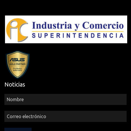
Cámara Dual
No
Capacidad Total
de Unidad de
1 TB
Estado Sólido
IR webcam with Windows Hello
support McAfee® BIOS Booting
User Password Protection BIOS
Características
setup user password Microsoft
de Seguridad
Pluton security processor
Trusted Platform Module
Noticias
(Firmware TPM)
Certificación de
Eficiencia
ENERGY STAR 8.0
Energética
Certificaciones y
Energy star 8.0 RoHS REACH