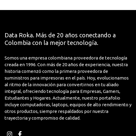
Bluetooth
Sí
Brillo
350cd/m²
Electronic Product
Data Roka. Más de 20 años conectando a
Certificación
Environmental Assessment
Colombia con la mejor tecnología.
Ambiental
Tool Bronze (EPEAT Bronze)
Somos una empresa colombiana proveedora de tecnología
Clasificación de
creada en 1996. Con más de 20 años de experiencia, nuestra
Protección contra
IP5X
historia comenzó como la primera proveedora de
Ingreso (IP)
suministros para impresoras en el país. Hoy, evolucionamos
al ritmo de la innovación para convertirnos en tu aliado
Dirección del Sitio
integral, ofreciendo tecnología para Empresas, Gamers,
Web del
http://www.samsung.com
Estudiantes y Hogares. Actualmente, nuestro portafolio
Fabricante
incluye computadoras, laptops, equipos de alto rendimiento y
otros productos, siempre respaldados por nuestra
DisplayPort
No
trayectoria y compromiso de calidad.
Energy Star
Sí