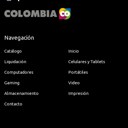
Entrada RS-232C
Sí
Estándar de
200 x 200
Montaje VESA
Ethernet
Sí
Navegación
Fabricante
Samsung
Catálogo
Inicio
Formato de
2160p
Liquidación
Celulares y Tablets
Escaneo
Computadores
Portátiles
Gama de colores
72% NTSC
Gaming
Video
HDMI
Sí
Almacenamiento
Impresión
Horas de
16 Horas/7 Días
Contacto
Funcionamiento
Humedad Máxima
de
80%