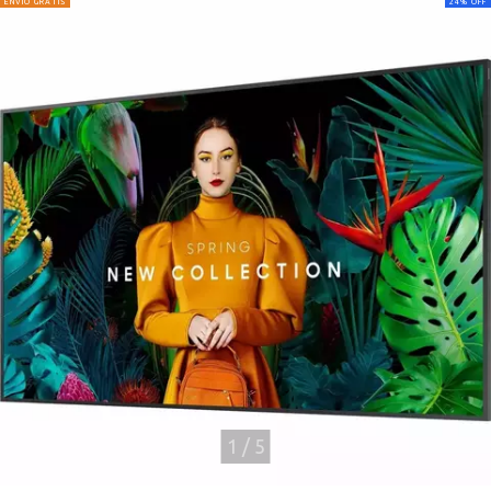
ENVÍO GRATIS
24
%
OFF
1
/
5