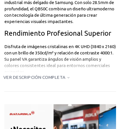
industrial más delgado de Samsung. Con solo 28.5mm de
profundidad, el QB50C combina un diseño ultramoderno
con tecnología de última generación para crear
experiencias visuales impactantes.
Rendimiento Profesional Superior
Disfruta de imágenes cristalinas en 4K UHD (3840 x 2160)
con un brillo de 350cd/m² y relación de contraste 4000:1.
Su panel VA garantiza ángulos de visión amplios y
colores consistentes ideal para entornos comerciales
exigentes.
VER DESCRIPCIÓN COMPLETA
Diseñado para Uso Comercial
Intensivo
Certificado para operación 16/7 con sistema de gestión
remota integrado. Su clasificación IP5X asegura
protección contra polvo y su sistema de refrigeración
optimizado garantiza años de funcionamiento confiable.