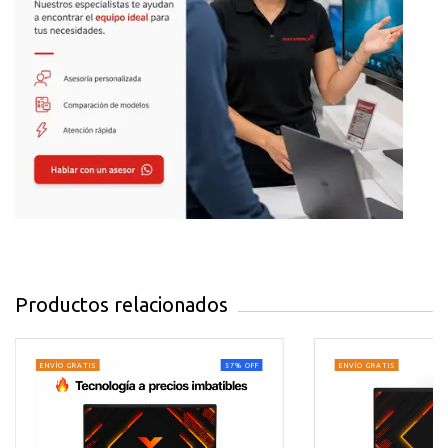
Brillo de 250 nits y biseles delgados
Conectividad y puertos
Wi-Fi 6 (802.11ax) y Bluetooth 5.2
1 × USB 3.2 Gen 1 Tipo-A
1 × USB 3.2 Gen 1 Tipo-C (solo datos)
1 × USB 2.0
1 × HDMI 1.4
1 × Jack combinado de audio 3.5 mm
1 × Lector de tarjetas SD 3.0
Productos relacionados
Cámara frontal HD
Micrófonos duales integrados
ENVÍO GRATIS
57
%
OFF
ENVÍO GRATIS
Altavoces estéreo
Teclado español