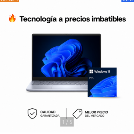
ENVÍO GRATIS
42
%
OFF
1
/
5