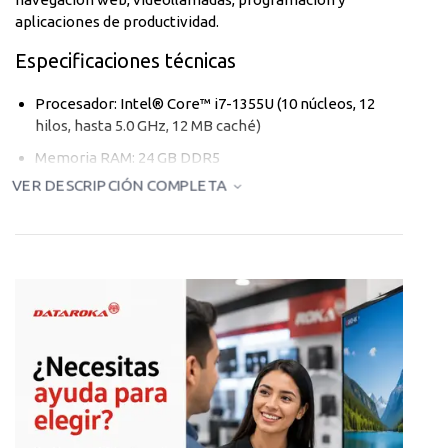
aplicaciones de productividad.
Especificaciones técnicas
Procesador: Intel® Core™ i7-1355U (10 núcleos, 12
hilos, hasta 5.0 GHz, 12 MB caché)
Memoria RAM: 24 GB DDR5
VER DESCRIPCIÓN COMPLETA
Almacenamiento: 512 GB SSD M.2 QLC
Gráficos integrados: Intel® UHD Graphics
Sistema operativo: Windows 11 Pro
Color: Platinum Silver
Diseño y pantalla
Pantalla de 15.6” Full HD (1920 × 1080)
Panel IPS WVA con tecnología antirreflejo
Frecuencia de actualización de 120 Hz