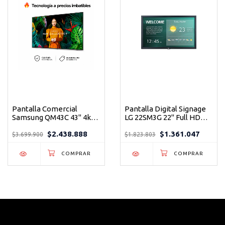
Pantalla Comercial
Pantalla Digital Signage
Samsung QM43C 43" 4k
LG 22SM3G 22" Full HD
UHD para tu empresa o
WebOS para Empresas,
$2.438.888
$1.361.047
punto de venta de alto
Colegios y espacios
$3.699.900
$1.823.803
tráfico
comerciales.