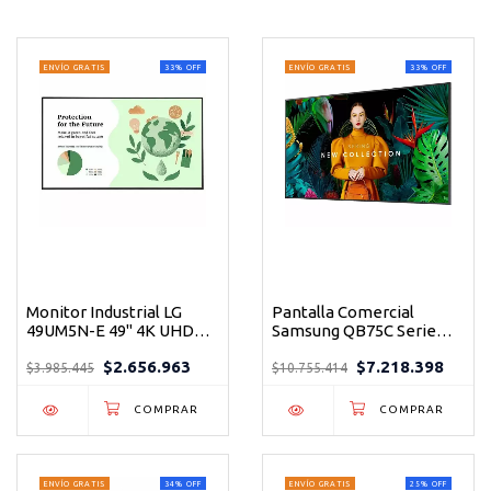
ENVÍO GRATIS
33
%
OFF
ENVÍO GRATIS
33
%
OFF
Monitor Industrial LG
Pantalla Comercial
49UM5N-E 49" 4K UHD
Samsung QB75C Serie
500 Nit con WebOS
QBC 75" 4kUHD Ultra
$2.656.963
$7.218.398
Integrado
Delgada para
$3.985.445
$10.755.414
Señalización Digital
ENVÍO GRATIS
34
%
OFF
ENVÍO GRATIS
25
%
OFF