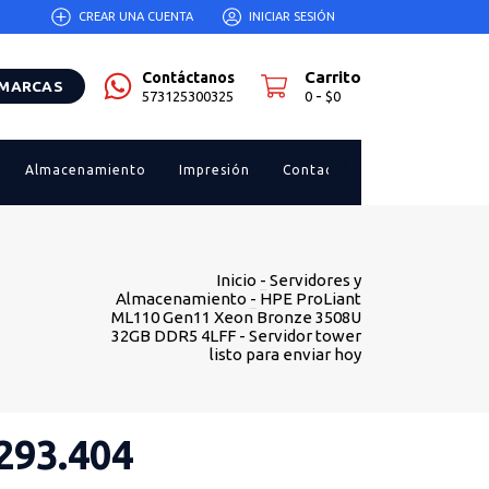
CREAR UNA CUENTA
INICIAR SESIÓN
Carrito
Contáctanos
 MARCAS
-
573125300325
0
$0
Almacenamiento
Impresión
Contacto
Inicio
-
Servidores y
Almacenamiento
-
HPE ProLiant
ML110 Gen11 Xeon Bronze 3508U
32GB DDR5 4LFF - Servidor tower
listo para enviar hoy
293.404