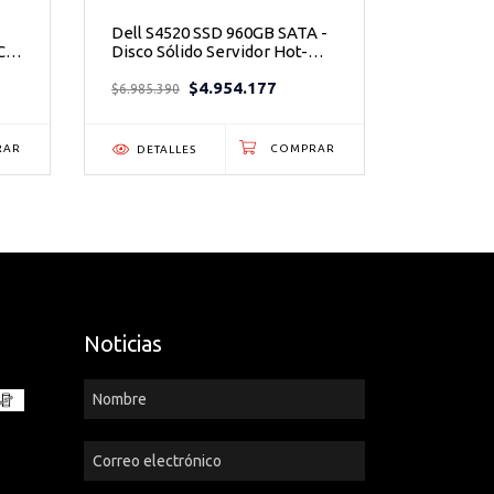
Dell S4520 SSD 960GB SATA -
Tripp Li
CC
Disco Sólido Servidor Hot-
16 Puert
tem
Plug 3.5"
19" Mont
$4.954.177
$6.985.390
$10.917.9
DETALLES
DETAL
Noticias