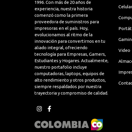
1996. Con más de 20 años de
Celula
experiencia, nuestra historia
Fuente de Alimentación Redundante
comenzó como la primera
Compu
proveedora de suministros para
Generación del Procesador
impresoras en el país. Hoy,
Portát
evolucionamos al ritmo de la
Hyper-Threading
Gamin
innovación para convertirnos en tu
aliado integral, ofreciendo
Interfaz de Unidad de Disco Duro Híbrida
Video
tecnología para Empresas, Gamers,
Estudiantes y Hogares. Actualmente,
Almac
Interfaz de Unidad de Estado Sólido
nuestro portafolio incluye
Impre
computadoras, laptops, equipos de
Interruptor de Encendido/Apagado
alto rendimiento y otros productos,
Conta
siempre respaldados por nuestra
Modelo de Procesador
trayectoria y compromiso de calidad.
Niveles RAID
Núcleo del procesador
Procesamiento de 64 bits