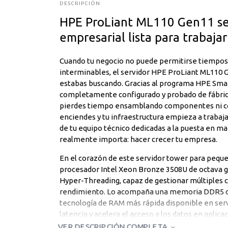
DESCRIPCIÓN
HPE ProLiant ML110 Gen11 ser
empresarial lista para trabaja
Cuando tu negocio no puede permitirse tiempos 
interminables, el servidor HPE ProLiant ML110 
estabas buscando. Gracias al programa HPE Smar
completamente configurado y probado de fábrica,
pierdes tiempo ensamblando componentes ni coo
enciendes y tu infraestructura empieza a trabaj
de tu equipo técnico dedicadas a la puesta en m
realmente importa: hacer crecer tu empresa.
En el corazón de este servidor tower para peq
procesador Intel Xeon Bronze 3508U de octava g
Hyper-Threading, capaz de gestionar múltiples c
rendimiento. Lo acompaña una memoria DDR5 de 
tecnología de RAM más rápida disponible en serv
latencia y acelera el acceso a los datos en aplica
gestión de archivos. El almacenamiento corre a 
VER DESCRIPCIÓN COMPLETA