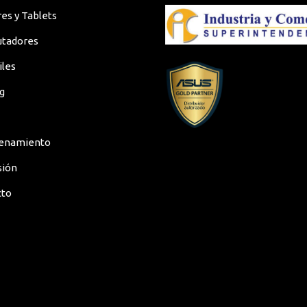
res y Tablets
No
tadores
5th Gen
iles
Yes
g
Serial ATA
enamiento
Serial ATA
sión
Yes
cto
3508U
0, 1, 0+1
Octa-core (8 Core)
Yes