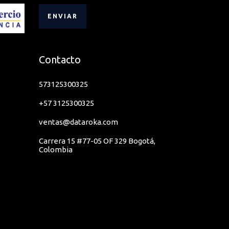
Contacto
573125300325
+57 3125300325
ventas@dataroka.com
Carrera 15 #77-05 OF 329 Bogotá,
Colombia