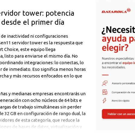
vidor tower: potencia
r desde el primer día
de inactividad ni configuraciones
Gen11 servidor tower es la respuesta que
t Choice, este equipo llega
 listo para enviarse el mismo día. No
rdinando integraciones: lo conectas, lo
ar de inmediato. Eso significa menos horas
archa y más recursos enfocados en lo que
ueñas y medianas empresas encontrarás un
eneración con ocho núcleos de 64 bits e
argas de trabajo simultáneas sin perder
32 GB en configuración de rango dual, la
idores de esta categoría, que reduce la
ciones de bases de datos, virtualización y
cargo de dos discos duros HPE de 4 TB