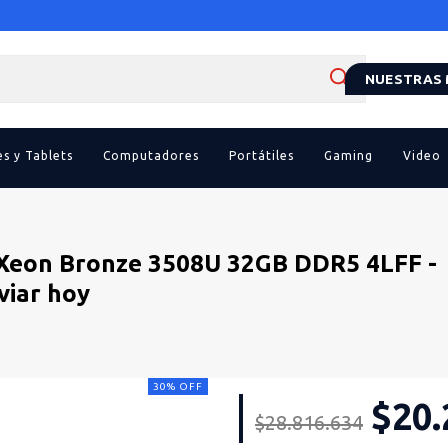
NUESTRAS
es y Tablets
Computadores
Portátiles
Gaming
Video
Xeon Bronze 3508U 32GB DDR5 4LFF -
viar hoy
30
%
OFF
$20.
$28.816.634