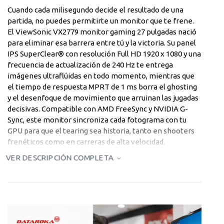
Cuando cada milisegundo decide el resultado de una
partida, no puedes permitirte un monitor que te frene.
El ViewSonic VX2779 monitor gaming 27 pulgadas nació
para eliminar esa barrera entre tú y la victoria. Su panel
IPS SuperClear® con resolución Full HD 1920 x 1080 y una
frecuencia de actualización de 240 Hz te entrega
imágenes ultraflúidas en todo momento, mientras que
el tiempo de respuesta MPRT de 1 ms borra el ghosting
y el desenfoque de movimiento que arruinan las jugadas
decisivas. Compatible con AMD FreeSync y NVIDIA G-
Sync, este monitor sincroniza cada fotograma con tu
GPU para que el tearing sea historia, tanto en shooters
frenéticos como en carreras de alta velocidad.
VER DESCRIPCIÓN COMPLETA
Más allá del rendimiento puro, el ViewSonic VX2779
cuida tu experiencia de juego de principio a fin. Los
amplios ángulos de visión de 178° horizontal y vertical
propios de la tecnología IPS garantizan colores precisos
y consistentes desde cualquier posición, sin importar
cómo te sientes frente al escritorio. El soporte de