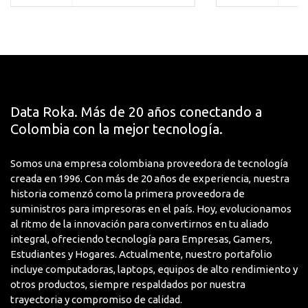
FreeSync y G-Sync compatible: sincronización
perfecta con GPU AMD y NVIDIA para eliminar el
tearing sin configuraciones complejas
HDR10 + filtro de luz azul + sin parpadeos:
experiencia visual inmersiva que protege tus ojos en
sesiones prolongadas
Especificaciones Técnicas
Data Roka. Más de 20 años conectando a
Colombia con la mejor tecnología.
Característica
Detalle
Somos una empresa colombiana proveedora de tecnología
Ajustes del
creada en 1996. Con más de 20 años de experiencia, nuestra
Inclinable
Soporte
historia comenzó como la primera proveedora de
suministros para impresoras en el país. Hoy, evolucionamos
Altura
363.7mm
al ritmo de la innovación para convertirnos en tu aliado
integral, ofreciendo tecnología para Empresas, Gamers,
Altura con
453.90mm
Estudiantes y Hogares. Actualmente, nuestro portafolio
soporte
incluye computadoras, laptops, equipos de alto rendimiento y
otros productos, siempre respaldados por nuestra
Ancho
614.9mm
trayectoria y compromiso de calidad.