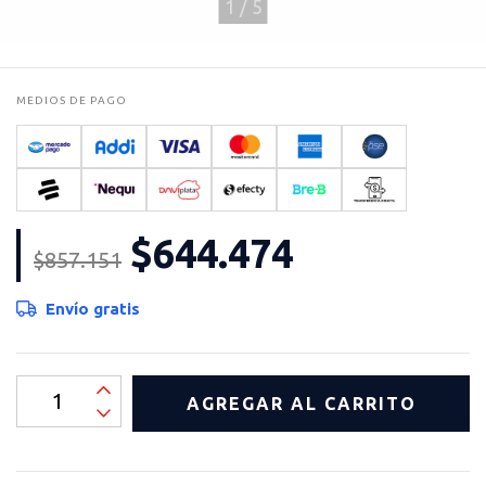
1
/
5
MEDIOS DE PAGO
$644.474
$857.151
Envío gratis