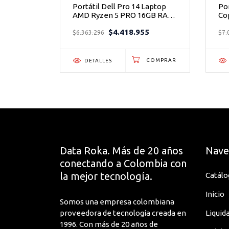
ok A14
Portátil Dell Pro 14 Laptop
Por
 RAM 1TB
AMD Ryzen 5 PRO 16GB RAM
Co
Micrófonos duales integrados
512GB SSD - Portátil
Ryz
Altavoces estéreo
6
$4.418.955
Empresarial
Art
$6.363.296
$7.
Teclado español
DETALLES
Batería de 4 celdas, 54 Wh (integrada)
SE EMITE FACTURA LEGAL DE VENTA
Una vez realizada la factura no se pueden realiz
cambio de datos, puesto que es facturación elec
que los datos de facturación sean correctos.
Data Roka. Más de 20 años
Nave
conectando a Colombia con
la mejor tecnología.
Catálo
Inicio
Somos una empresa colombiana
proveedora de tecnología creada en
Liquid
1996. Con más de 20 años de