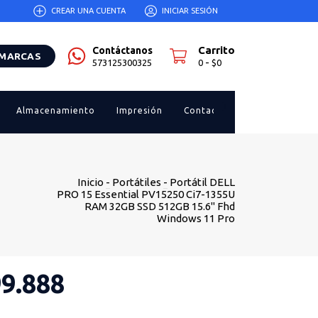
CREAR UNA CUENTA
INICIAR SESIÓN
Carrito
Contáctanos
 MARCAS
-
573125300325
0
$0
Almacenamiento
Impresión
Contacto
Inicio
-
Portátiles
-
Portátil DELL
PRO 15 Essential PV15250 Ci7-1355U
RAM 32GB SSD 512GB 15.6" Fhd
Windows 11 Pro
99.888