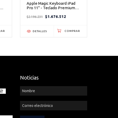
Apple Magic Keyboard iPad
Portátil
Pro 11" - Teclado Premium
Laptop In
50
con Trackpad y Protección
Potencia
$1.676.512
Total Negro
Producti
$2.196.231
$8.271.891
DETALLES
DETAL
Noticias