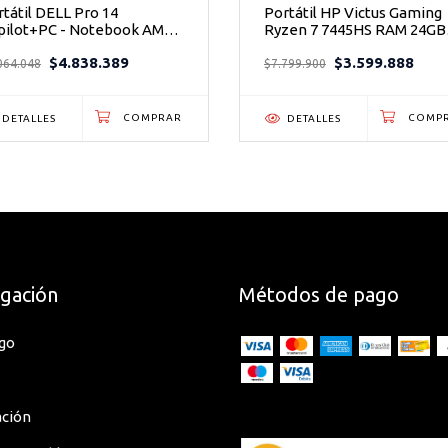
tátil DELL Pro 14
Portátil HP Victus Gaming
pilot+PC - Notebook AMD
Ryzen 7 7445HS RAM 24GB
en AI 7 con Inteligencia
SSD 512GB NVIDIA RTX 30
$4.838.389
$3.599.888
ificial
15.6" FHD
064.048
$7.799.900
DETALLES
DETALLES
ar modificaciones, cambio de factura o
trónica y no admite cambios. Asegurarse
gación
Métodos de pago
go
ación