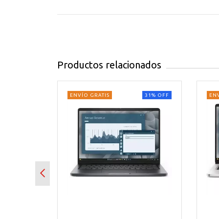
Diseño y pantalla
Pantalla de 15.6” Full HD (1920 × 1080)
Panel IPS WVA con tecnología antirreflejo
Frecuencia de actualización de 120 Hz
Productos relacionados
Brillo de 250 nits y biseles delgados
Conectividad y puertos
29
%
OFF
ENVÍO GRATIS
31
%
OFF
EN
Wi-Fi 6 (802.11ax) y Bluetooth 5.2
1 × USB 3.2 Gen 1 Tipo-A
1 × USB 3.2 Gen 1 Tipo-C (solo datos)
1 × USB 2.0
1 × HDMI 1.4
1 × Jack combinado de audio 3.5 mm
1 × Lector de tarjetas SD 3.0
Cámara frontal HD