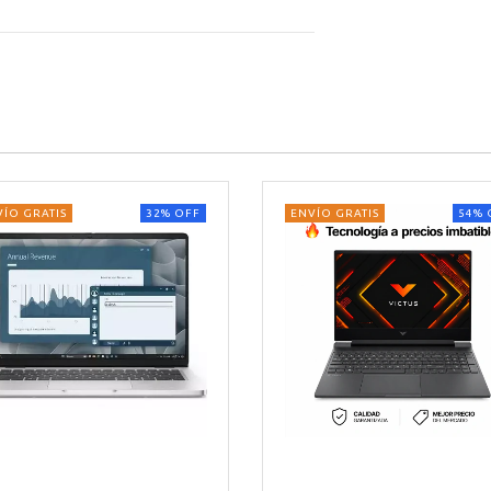
VÍO GRATIS
32
%
OFF
ENVÍO GRATIS
54
%