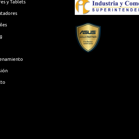
res y Tablets
tadores
iles
g
enamiento
sión
cto