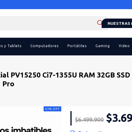
NUESTRAS
es y Tablets
Computadores
Portátiles
Gaming
Video
tial PV15250 Ci7-1355U RAM 32GB SSD
 Pro
43
%
OFF
$3.6
$6.499.900