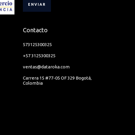
Contacto
573125300325
+57 3125300325
ventas@dataroka.com
Carrera 15 #77-05 OF 329 Bogotá,
Colombia