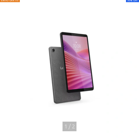
ENVÍO GRATIS
30
%
OFF
1
/
2