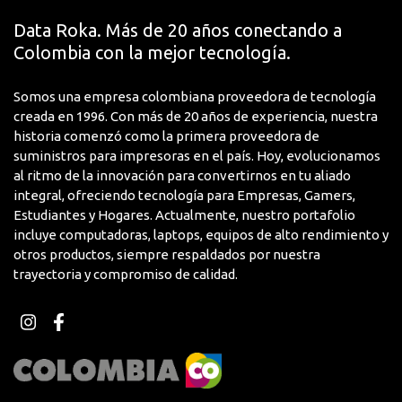
Propuesta de Valor
Data Roka. Más de 20 años conectando a
Equilibrio perfecto entre capacidad de almacenamiento
Colombia con la mejor tecnología.
generosa, rendimiento multitarea confiable y precio
accesible, respaldado por la confianza de la marca
Somos una empresa colombiana proveedora de tecnología
Lenovo
creada en 1996. Con más de 20 años de experiencia, nuestra
historia comenzó como la primera proveedora de
Características Principales
suministros para impresoras en el país. Hoy, evolucionamos
al ritmo de la innovación para convertirnos en tu aliado
Procesador MediaTek de alto rendimiento y
integral, ofreciendo tecnología para Empresas, Gamers,
eficiencia energética
Estudiantes y Hogares. Actualmente, nuestro portafolio
4GB de memoria RAM para multitarea fluida
incluye computadoras, laptops, equipos de alto rendimiento y
otros productos, siempre respaldados por nuestra
128GB de almacenamiento interno eMMC 5.1
trayectoria y compromiso de calidad.
Diseño detachable versátil y portátil
Marca Lenovo con garantía de calidad mundial
Compatible con aplicaciones Android populares
Ideal para trabajo, estudio y entretenimiento
Configuración simple lista en minutos