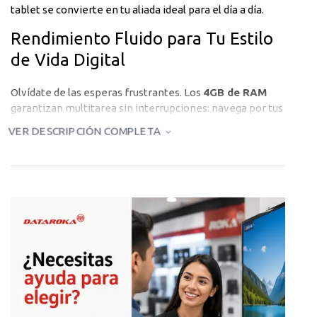
tablet se convierte en tu aliada ideal para el día a día.
Rendimiento Fluido para Tu Estilo
de Vida Digital
Olvídate de las esperas frustrantes. Los
4GB de RAM
garantizan multitarea sin interrupciones: navega por tus
redes sociales mientras descargas archivos, o cambia
VER DESCRIPCIÓN COMPLETA
entre aplicaciones de trabajo y entretenimiento sin
ralentizaciones. El procesador MediaTek está
optimizado para eficiencia energética, ofreciéndote
más horas de uso con una sola carga.
Espacio de Sobra para Todo lo que
Amas
Con
128GB de almacenamiento interno
, nunca más
tendrás que elegir qué borrar. Guarda miles de fotos
familiares, descarga tus series favoritas para verlas sin
conexión, instala todas las aplicaciones que necesitas y