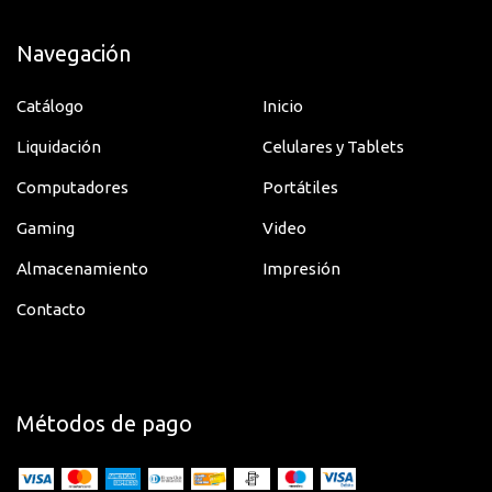
Tecnología eMMC 5.1 para acceso rápido a datos
Navegación
Modelo ZAEJ0134CO con soporte técnico oficial
Catálogo
Inicio
Liquidación
Celulares y Tablets
Computadores
Portátiles
Gaming
Video
Almacenamiento
Impresión
Contacto
Métodos de pago